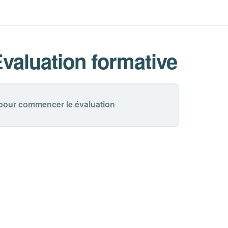
Évaluation formative–YT-
Évaluation formative
pour commencer le évaluation