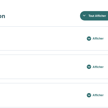
on
Tout Afficher
Afficher
0% TERMINÉ
0/45 Etapes
Afficher
N-FR
0% TERMINÉ
0/51 Etapes
1 – Page 1-ON-FR
Afficher
 Page – 1-ON-FR