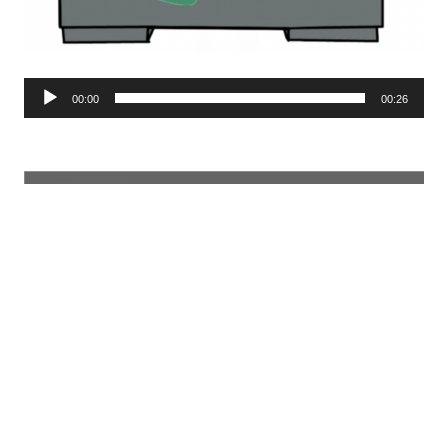
Lecteur
00:00
00:26
audio