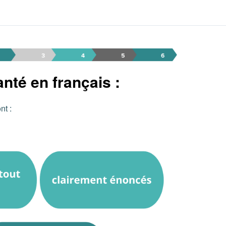
Page – 8-YT-FR
nté en français :
nt :